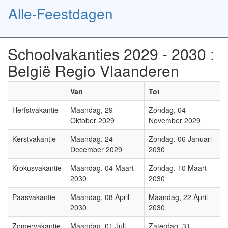
Alle-Feestdagen
Toggl
naviga
Schoolvakanties 2029 - 2030 :
België Regio Vlaanderen
Van
Tot
Herfstvakantie
Maandag, 29
Zondag, 04
Oktober 2029
November 2029
Kerstvakantie
Maandag, 24
Zondag, 06 Januari
December 2029
2030
Krokusvakantie
Maandag, 04 Maart
Zondag, 10 Maart
2030
2030
Paasvakantie
Maandag, 08 April
Maandag, 22 April
2030
2030
Zomervakantie
Maandag, 01 Juli
Zaterdag, 31